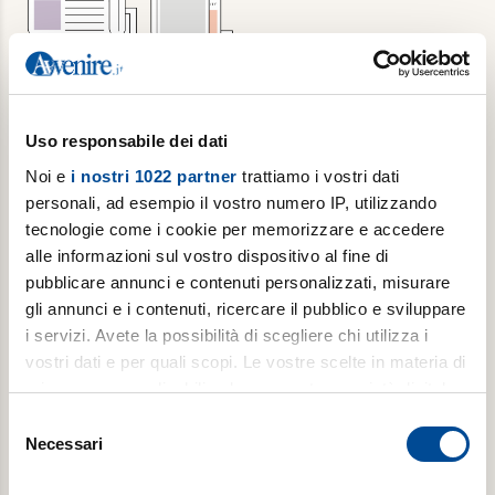
Abbonamento annuale + Luoghi
Uso responsabile dei dati
dell'Infinito
Noi e
i nostri 1022 partner
trattiamo i vostri dati
personali, ad esempio il vostro numero IP, utilizzando
6 copie/settimana di Avvenire, per 1 anno + 1
tecnologie come i cookie per memorizzare e accedere
copia/mese di Luoghi dell’Infinito
alle informazioni sul vostro dispositivo al fine di
pubblicare annunci e contenuti personalizzati, misurare
gli annunci e i contenuti, ricercare il pubblico e sviluppare
€ 309,00
i servizi. Avete la possibilità di scegliere chi utilizza i
€ 502,00
vostri dati e per quali scopi. Le vostre scelte in materia di
privacy sono applicabili solo su questa proprietà digitale
Acquista
in cui avete effettuato le vostre scelte. È possibile
Selezione
modificare o revocare il proprio consenso in qualsiasi
Necessari
del
momento dalla Dichiarazione sui cookie o facendo clic
consenso
sull'icona di attivazione della privacy.