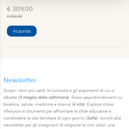
pubblicità e social media, i quali potrebbero combinarle
€ 309,00
con altre informazioni che ha fornito loro o che hanno
€ 502,00
raccolto dal suo utilizzo dei loro servizi. Scegliendo
“Rifiuta” saranno installati solo i cookie tecnici necessari
Acquista
per il buon funzionamento del sito, con “Personalizza”
potrà scegliere quali tipi di cookie saranno installati sul
suo dispositivo. Potrà modificare in ogni momento le sue
preferenze cliccando sull’interruttore in basso a sinistra
presente in ogni pagina del nostro sito. Per maggior
informazioni sul trattamento dei suoi dati visiti la nostra
informativa privacy
e
cookie policy
.
Newsletter
Scopri i temi più caldi, le curiosità e gli argomenti di cui si
dibatte (
Il meglio della settimana
). Ricevi approfondimenti su
bioetica, salute, medicina e ricerca (
è vita
). Esplora storie,
riflessioni e strumenti per affrontare le sfide educative e
condividere la vita familiare di ogni giorno (
Sofia
). Iscriviti alla
newsletter per gli insegnanti di religione (e non solo): una