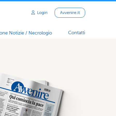
Login
Avvenire.it
Contatti
one Notizie / Necrologio