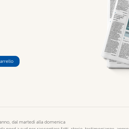
arrello
 anno, dal martedì alla domenica
 da nord a sud per raccontare fatti, storie, testimonianze, approf