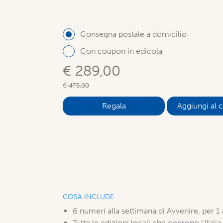
Consegna postale a domicilio
Con coupon in edicola
€ 289,00
€ 475,00
Aggiungi al c
COSA INCLUDE
6 numeri alla settimana di Avvenire, per 1
Tutte le edizioni locali che coprono l’Italia