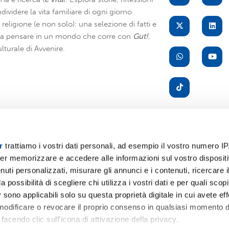
dividere la vita familiare di ogni giorno
di religione (e non solo): una selezione di fatti e
i a pensare in un mondo che corre con
Gut!
,
lturale di Avvenire.
r
trattiamo i vostri dati personali, ad esempio il vostro numero IP
er memorizzare e accedere alle informazioni sul vostro dispositiv
A
uti personalizzati, misurare gli annunci e i contenuti, ricercare i
a possibilità di scegliere chi utilizza i vostri dati e per quali scop
 sono applicabili solo su questa proprietà digitale in cui avete eff
 modificare o revocare il proprio consenso in qualsiasi momento d
facendo clic sull'icona di attivazione della privacy.