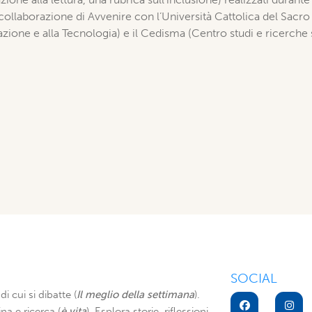
 collaborazione di Avvenire con l’Università Cattolica del Sacro
azione e alla Tecnologia) e il Cedisma (Centro studi e ricerche su
SOCIAL
di cui si dibatte (
Il meglio della settimana
).
na e ricerca (
è vita
). Esplora storie, riflessioni