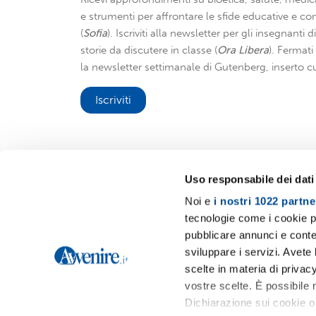
e strumenti per affrontare le sfide educative e con
(
Sofia
). Iscriviti alla newsletter per gli insegnanti 
storie da discutere in classe (
Ora Libera
). Fermat
la newsletter settimanale di Gutenberg, inserto cu
Iscriviti
Uso responsabile dei dati
Noi e
i nostri 1022 partne
Avvenire.it
tecnologie come i cookie p
pubblicare annunci e conten
sviluppare i servizi. Avete l
scelte in materia di privacy
vostre scelte. È possibile
Dichiarazione sui cookie o 