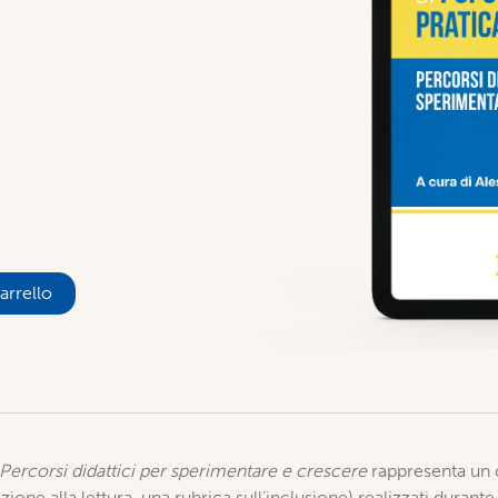
arrello
e. Percorsi didattici per sperimentare e crescere
rappresenta un c
ione alla lettura, una rubrica sull’inclusione) realizzati duran