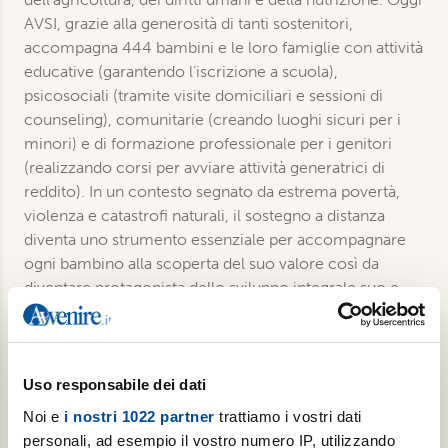
AVSI, grazie alla generosità di tanti sostenitori,
accompagna 444 bambini e le loro famiglie con attività
educative (garantendo l’iscrizione a scuola),
psicosociali (tramite visite domiciliari e sessioni di
counseling), comunitarie (creando luoghi sicuri per i
minori) e di formazione professionale per i genitori
(realizzando corsi per avviare attività generatrici di
reddito). In un contesto segnato da estrema povertà,
violenza e catastrofi naturali, il sostegno a distanza
diventa uno strumento essenziale per accompagnare
ogni bambino alla scoperta del suo valore così da
diventare protagonista dello sviluppo integrale suo e
della sua comunità.
Uso responsabile dei dati
€ 15,00
Noi e
i nostri 1022 partner
trattiamo i vostri dati
Aggiungi al carrello
personali, ad esempio il vostro numero IP, utilizzando