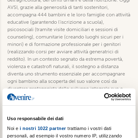
AVSI, grazie alla generosità di tanti sostenitori,
accompagna 444 bambini e le loro famiglie con attività
educative (garantendo l’iscrizione a scuola),
psicosociali (tramite visite domiciliari e sessioni di
counseling), comunitarie (creando luoghi sicuri per i
minori) e di formazione professionale per i genitori
(realizzando corsi per avviare attività generatrici di
reddito). In un contesto segnato da estrema povertà,
violenza e catastrofi naturali, il sostegno a distanza
diventa uno strumento essenziale per accompagnare
ogni bambino alla scoperta del suo valore così da
diventare protagonista dello sviluppo integrale suo e
della sua comunità.
Uso responsabile dei dati
€ 15,00
Noi e
i nostri 1022 partner
trattiamo i vostri dati
Aggiungi al carrello
personali, ad esempio il vostro numero IP, utilizzando