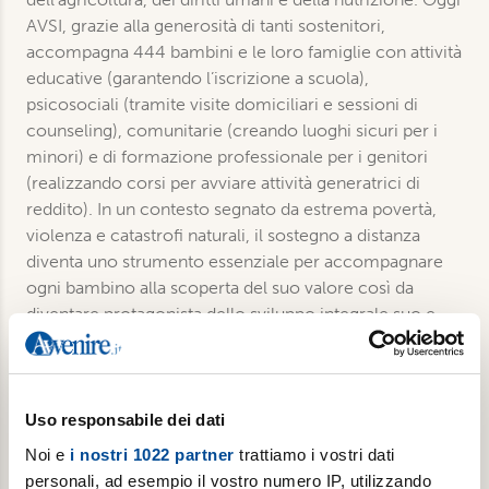
AVSI, grazie alla generosità di tanti sostenitori,
accompagna 444 bambini e le loro famiglie con attività
educative (garantendo l’iscrizione a scuola),
psicosociali (tramite visite domiciliari e sessioni di
counseling), comunitarie (creando luoghi sicuri per i
minori) e di formazione professionale per i genitori
(realizzando corsi per avviare attività generatrici di
reddito). In un contesto segnato da estrema povertà,
violenza e catastrofi naturali, il sostegno a distanza
diventa uno strumento essenziale per accompagnare
ogni bambino alla scoperta del suo valore così da
diventare protagonista dello sviluppo integrale suo e
della sua comunità.
Uso responsabile dei dati
€ 15,00
Noi e
i nostri 1022 partner
trattiamo i vostri dati
Aggiungi al carrello
personali, ad esempio il vostro numero IP, utilizzando