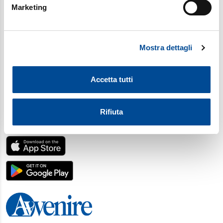
Marketing
Identificare il tuo dispositivo, scansionandolo
attivamente alla ricerca di caratteristiche specifiche
(impronte digitali).
Mostra dettagli
Approfondisci come vengono elaborati i tuoi dati personali
e imposta le tue preferenze nella
sezione dettagli
. Puoi
modificare o ritirare il tuo consenso in qualsiasi momento
Accetta tutti
dalla Dichiarazione sui cookie.
Utilizziamo i cookie per personalizzare contenuti ed
Rifiuta
annunci, per fornire funzionalità dei social media e per
SCARICA L'APP
analizzare il nostro traffico. Condividiamo inoltre
informazioni sul modo in cui utilizza il nostro sito con i
nostri partner, che si occupano di analisi dei dati web,
pubblicità e social media, i quali potrebbero combinarle
con altre informazioni che ha fornito loro o che hanno
raccolto dal suo utilizzo dei loro servizi. Scegliendo
“Rifiuta” saranno installati solo i cookie tecnici necessari
per il buon funzionamento del sito, con “Personalizza”