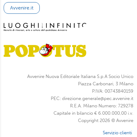
potrà scegliere quali tipi di cookie saranno installati sul
Avvenire.it
suo dispositivo. Potrà modificare in ogni momento le sue
preferenze cliccando sull’interruttore in basso a sinistra
presente in ogni pagina del nostro sito. Per maggior
informazioni sul trattamento dei suoi dati visiti la nostra
informativa privacy
e
cookie policy
.
Avvenire Nuova Editoriale Italiana S.p.A Socio Unico
Piazza Carbonari, 3 Milano
P.IVA: 00743840159
PEC: direzione.generale@pec.avvenire.it
R.E.A. Milano Numero: 729278
Capitale in bilancio € 6.000.000,00 i.v.
Copyright 2026 © Avvenire
Servizio clienti