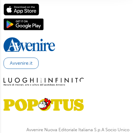
con altre informazioni che ha fornito loro o che hanno
raccolto dal suo utilizzo dei loro servizi. Scegliendo
“Rifiuta” saranno installati solo i cookie tecnici necessari
per il buon funzionamento del sito, con “Personalizza”
potrà scegliere quali tipi di cookie saranno installati sul
suo dispositivo. Potrà modificare in ogni momento le sue
preferenze cliccando sull’interruttore in basso a sinistra
presente in ogni pagina del nostro sito. Per maggior
informazioni sul trattamento dei suoi dati visiti la nostra
Avvenire.it
informativa privacy
e
cookie policy
.
Avvenire Nuova Editoriale Italiana S.p.A Socio Unico