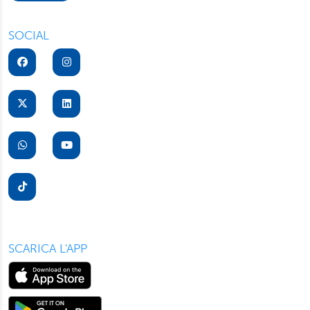
“Rifiuta” saranno installati solo i cookie tecnici necessari
per il buon funzionamento del sito, con “Personalizza”
SOCIAL
potrà scegliere quali tipi di cookie saranno installati sul
suo dispositivo. Potrà modificare in ogni momento le sue
preferenze cliccando sull’interruttore in basso a sinistra
presente in ogni pagina del nostro sito. Per maggior
informazioni sul trattamento dei suoi dati visiti la nostra
informativa privacy
e
cookie policy
.
SCARICA L'APP