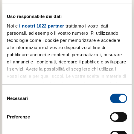
Uso responsabile dei dati
Noi e
i nostri 1022 partner
trattiamo i vostri dati
personali, ad esempio il vostro numero IP, utilizzando
tecnologie come i cookie per memorizzare e accedere
alle informazioni sul vostro dispositivo al fine di
pubblicare annunci e contenuti personalizzati, misurare
Abbonamento annuale digitale
gli annunci e i contenuti, ricercare il pubblico e sviluppare
i servizi. Avete la possibilità di scegliere chi utilizza i
Gutenberg con Avvenire ogni venerdì, per 1 anno
vostri dati e per quali scopi. Le vostre scelte in materia di
privacy sono applicabili solo su questa proprietà digitale
in cui avete effettuato le vostre scelte. È possibile
Selezione
modificare o revocare il proprio consenso in qualsiasi
€ 19,99
Necessari
del
momento dalla Dichiarazione sui cookie o facendo clic
consenso
€ 39,99
sull'icona di attivazione della privacy.
Preferenze
Acquista
Con il tuo consenso, vorremmo anche: