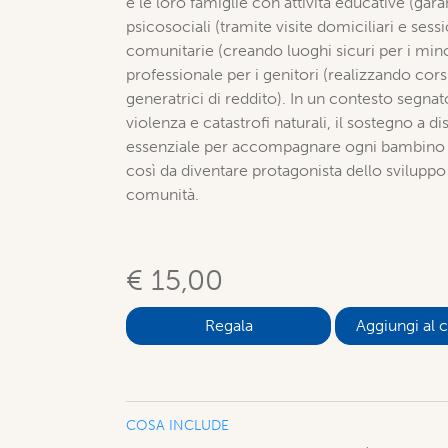
e le loro famiglie con attività educative (gara
psicosociali (tramite visite domiciliari e sess
comunitarie (creando luoghi sicuri per i min
professionale per i genitori (realizzando corsi
generatrici di reddito). In un contesto segna
violenza e catastrofi naturali, il sostegno a 
essenziale per accompagnare ogni bambino a
così da diventare protagonista dello sviluppo 
comunità.
€ 15,00
Aggiungi al c
COSA INCLUDE