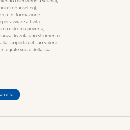
ntendo l’iscrizione a scuola),
ioni di counseling),
ori) e di formazione
 per avviare attività
to da estrema povertà,
distanza diventa uno strumento
lla scoperta del suo valore
integrale suo e della sua
arrello