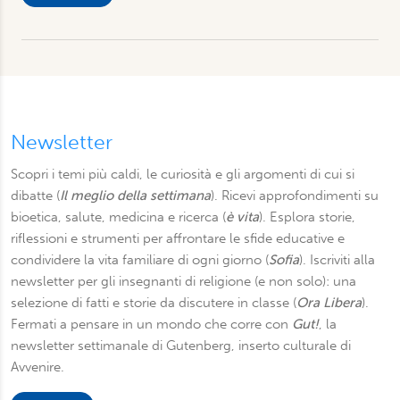
raccolto dal suo utilizzo dei loro servizi. Scegliendo
“Rifiuta” saranno installati solo i cookie tecnici necessari
per il buon funzionamento del sito, con “Personalizza”
potrà scegliere quali tipi di cookie saranno installati sul
suo dispositivo. Potrà modificare in ogni momento le sue
preferenze cliccando sull’interruttore in basso a sinistra
presente in ogni pagina del nostro sito. Per maggior
Newsletter
informazioni sul trattamento dei suoi dati visiti la nostra
Scopri i temi più caldi, le curiosità e gli argomenti di cui si
informativa privacy
e
cookie policy
.
dibatte (
Il meglio della settimana
). Ricevi approfondimenti su
bioetica, salute, medicina e ricerca (
è vita
). Esplora storie,
riflessioni e strumenti per affrontare le sfide educative e
condividere la vita familiare di ogni giorno (
Sofia
). Iscriviti alla
newsletter per gli insegnanti di religione (e non solo): una
selezione di fatti e storie da discutere in classe (
Ora Libera
).
Fermati a pensare in un mondo che corre con
Gut!
, la
newsletter settimanale di Gutenberg, inserto culturale di
Avvenire.