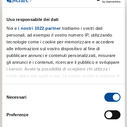
Abbonamento semestrale
Uso responsabile dei dati
6 copie/settimana, per 6 mesi
Noi e
i nostri 1022 partner
trattiamo i vostri dati
€ 109,99
personali, ad esempio il vostro numero IP, utilizzando
tecnologie come i cookie per memorizzare e accedere
alle informazioni sul vostro dispositivo al fine di
Acquista
pubblicare annunci e contenuti personalizzati, misurare
gli annunci e i contenuti, ricercare il pubblico e sviluppare
i servizi. Avete la possibilità di scegliere chi utilizza i
vostri dati e per quali scopi. Le vostre scelte in materia di
privacy sono applicabili solo su questa proprietà digitale
in cui avete effettuato le vostre scelte. È possibile
Selezione
modificare o revocare il proprio consenso in qualsiasi
Necessari
del
momento dalla Dichiarazione sui cookie o facendo clic
consenso
sull'icona di attivazione della privacy.
Abbonamento mensile
Preferenze
Con il tuo consenso, vorremmo anche:
6 copie/settimana, per 1 mese