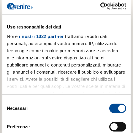
€ 78,00
Acquista
Uso responsabile dei dati
Noi e
i nostri 1022 partner
trattiamo i vostri dati
personali, ad esempio il vostro numero IP, utilizzando
tecnologie come i cookie per memorizzare e accedere
alle informazioni sul vostro dispositivo al fine di
pubblicare annunci e contenuti personalizzati, misurare
gli annunci e i contenuti, ricercare il pubblico e sviluppare
i servizi. Avete la possibilità di scegliere chi utilizza i
vostri dati e per quali scopi. Le vostre scelte in materia di
Abbonamento scuola il giovedì
privacy sono applicabili solo su questa proprietà digitale
in cui avete effettuato le vostre scelte. È possibile
Popotus con Avvenire ogni giovedì (con interruzione
Selezione
modificare o revocare il proprio consenso in qualsiasi
nella pausa estiva)
Necessari
del
momento dalla Dichiarazione sui cookie o facendo clic
consenso
€ 39,00
sull'icona di attivazione della privacy.
Preferenze
€ 66,00