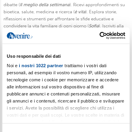
dibatte (
Il meglio della settimana
). Ricevi approfondimenti su
bioetica, salute, medicina e ricerca (
è vita
). Esplora storie,
riflessioni e strumenti per affrontare le sfide educative e
condividere la vita familiare di ogni giorno (
Sofia
). Iscriviti alla
newsletter per gli insegnanti di religione (e non solo): una
selezione di fatti e storie da discutere in classe (
Ora Libera
).
Fermati a pensare in un mondo che corre con
Gut!
, la
newsletter settimanale di Gutenberg, inserto culturale di
Uso responsabile dei dati
Avvenire.
Noi e
i nostri 1022 partner
trattiamo i vostri dati
personali, ad esempio il vostro numero IP, utilizzando
Iscriviti
tecnologie come i cookie per memorizzare e accedere
alle informazioni sul vostro dispositivo al fine di
pubblicare annunci e contenuti personalizzati, misurare
SOCIAL
gli annunci e i contenuti, ricercare il pubblico e sviluppare
i servizi. Avete la possibilità di scegliere chi utilizza i
vostri dati e per quali scopi. Le vostre scelte in materia di
privacy sono applicabili solo su questa proprietà digitale
in cui avete effettuato le vostre scelte. È possibile
Selezione