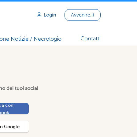
Login
Avvenire.it
Contatti
one Notizie / Necrologio
o dei tuoi social
ua con
book
on
Google