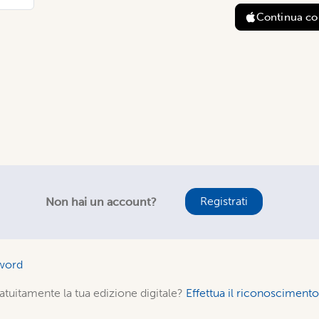
Continua c
Registrati
Non hai un account?
word
atuitamente la tua edizione digitale?
Effettua il riconoscimen