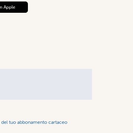
on
Apple
to del tuo abbonamento cartaceo