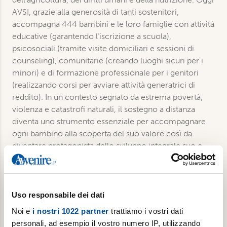
AVSI, grazie alla generosità di tanti sostenitori,
accompagna 444 bambini e le loro famiglie con attività
educative (garantendo l’iscrizione a scuola),
psicosociali (tramite visite domiciliari e sessioni di
counseling), comunitarie (creando luoghi sicuri per i
minori) e di formazione professionale per i genitori
(realizzando corsi per avviare attività generatrici di
reddito). In un contesto segnato da estrema povertà,
violenza e catastrofi naturali, il sostegno a distanza
diventa uno strumento essenziale per accompagnare
ogni bambino alla scoperta del suo valore così da
diventare protagonista dello sviluppo integrale suo e
della sua comunità.
Uso responsabile dei dati
€ 15,00
Noi e
i nostri 1022 partner
trattiamo i vostri dati
Aggiungi al carrello
personali, ad esempio il vostro numero IP, utilizzando