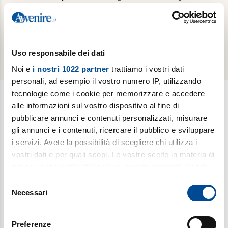
Invia
Uso responsabile dei dati
Noi e
i nostri 1022 partner
trattiamo i vostri dati
personali, ad esempio il vostro numero IP, utilizzando
tecnologie come i cookie per memorizzare e accedere
alle informazioni sul vostro dispositivo al fine di
Newsletter
pubblicare annunci e contenuti personalizzati, misurare
gli annunci e i contenuti, ricercare il pubblico e sviluppare
Scopri i temi più caldi, le curiosità e gli argomenti di cui si
i servizi. Avete la possibilità di scegliere chi utilizza i
dibatte (
Il meglio della settimana
). Ricevi approfondimenti su
vostri dati e per quali scopi. Le vostre scelte in materia di
bioetica, salute, medicina e ricerca (
è vita
). Esplora storie,
privacy sono applicabili solo su questa proprietà digitale
riflessioni e strumenti per affrontare le sfide educative e
in cui avete effettuato le vostre scelte. È possibile
Selezione
condividere la vita familiare di ogni giorno (
Sofia
). Iscriviti alla
modificare o revocare il proprio consenso in qualsiasi
Necessari
del
newsletter per gli insegnanti di religione (e non solo): una
momento dalla Dichiarazione sui cookie o facendo clic
consenso
selezione di fatti e storie da discutere in classe (
Ora Libera
).
sull'icona di attivazione della privacy.
Fermati a pensare in un mondo che corre con
Gut!
, la
Preferenze