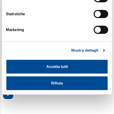
newsletter settimanale di Gutenberg, inserto culturale di
Con il tuo consenso, vorremmo anche:
Avvenire.
raccogliere informazioni sulla tua posizione
Statistiche
geografica, con un'approssimazione di qualche
Iscriviti
metro,
Marketing
Identificare il tuo dispositivo, scansionandolo
attivamente alla ricerca di caratteristiche specifiche
SOCIAL
(impronte digitali).
Mostra dettagli
Approfondisci come vengono elaborati i tuoi dati personali
e imposta le tue preferenze nella
sezione dettagli
. Puoi
modificare o ritirare il tuo consenso in qualsiasi momento
Accetta tutti
dalla Dichiarazione sui cookie.
Utilizziamo i cookie per personalizzare contenuti ed
Rifiuta
annunci, per fornire funzionalità dei social media e per
analizzare il nostro traffico. Condividiamo inoltre
informazioni sul modo in cui utilizza il nostro sito con i
nostri partner, che si occupano di analisi dei dati web,
pubblicità e social media, i quali potrebbero combinarle