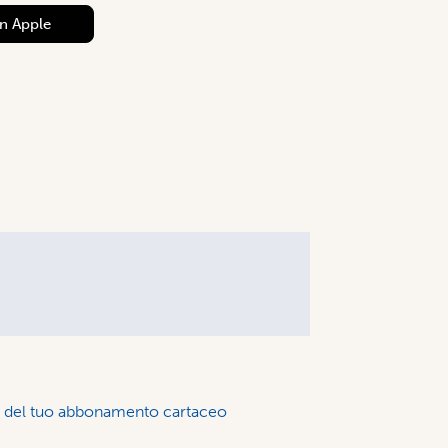
on
Apple
to del tuo abbonamento cartaceo