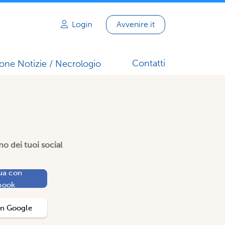
Login
Avvenire.it
Contatti
one Notizie / Necrologio
o dei tuoi social
ua con
book
on
Google