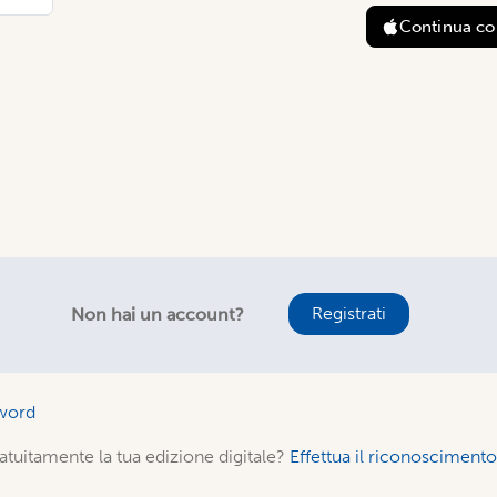
Continua c
Registrati
Non hai un account?
word
atuitamente la tua edizione digitale?
Effettua il riconoscimen