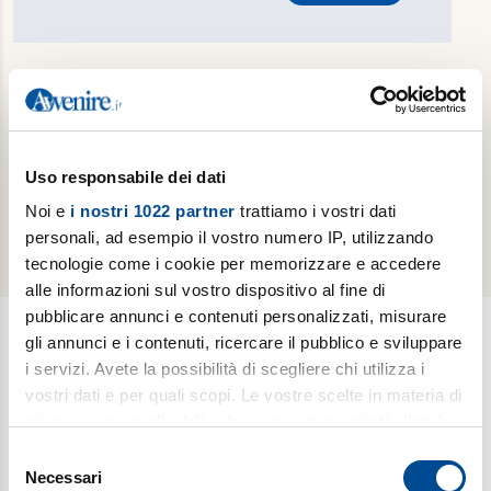
Hai dimenticato la password?
Reimposta password
Sei già un abbonato cartaceo e vuoi attivare
gratuitamente la tua edizione digitale?
Effettua il
Uso responsabile dei dati
riconoscimento del tuo abbonamento cartaceo
Noi e
i nostri 1022 partner
trattiamo i vostri dati
personali, ad esempio il vostro numero IP, utilizzando
tecnologie come i cookie per memorizzare e accedere
alle informazioni sul vostro dispositivo al fine di
pubblicare annunci e contenuti personalizzati, misurare
gli annunci e i contenuti, ricercare il pubblico e sviluppare
i servizi. Avete la possibilità di scegliere chi utilizza i
Newsletter
vostri dati e per quali scopi. Le vostre scelte in materia di
Scopri i temi più caldi, le curiosità e gli argomenti di cui si
privacy sono applicabili solo su questa proprietà digitale
dibatte (
Il meglio della settimana
). Ricevi approfondimenti su
in cui avete effettuato le vostre scelte. È possibile
Selezione
bioetica, salute, medicina e ricerca (
è vita
). Esplora storie,
modificare o revocare il proprio consenso in qualsiasi
Necessari
del